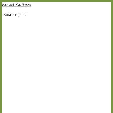
Kennel Callistra
-Eurasieropdræt