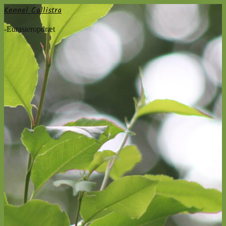
Kennel Callistra
-Eurasieropdræt